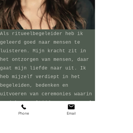
Als ritueelbegeleider heb ik
geleerd goed naar mensen te
luisteren. Mijn kracht zit in
het ontzorgen van mensen, daar
gaat mijn liefde naar uit. Ik
heb mijzelf verdiept in het
begeleiden, bedenken en
uitvoeren van ceremonies waarin
muziek nog altijd een grote rol
speelt.
Suzanne Klemann
Phone
Email
contact
onze missie