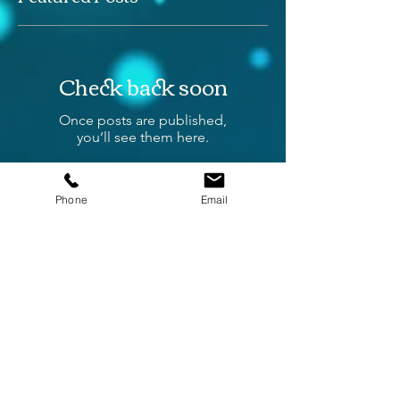
Featured Posts
Check back soon
Once posts are published,
you’ll see them here.
Phone
Email
Recent Posts
Asverstrooiing op de Veluwe